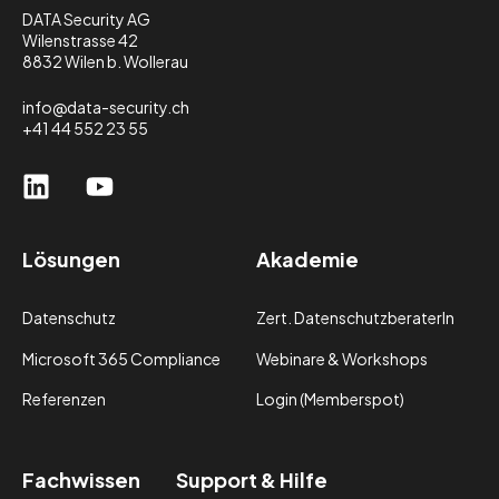
DATA Security AG
Wilenstrasse 42
8832 Wilen b. Wollerau
info@data-security.ch
+41 44 552 23 55
Lösungen
Akademie
Datenschutz
Zert. DatenschutzberaterIn
Microsoft 365 Compliance
Webinare & Workshops
Referenzen
Login (Memberspot)
Fachwissen
Support & Hilfe