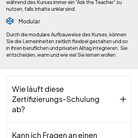
während des Kurses immer ein ”Ask the Teacher” zu
nutzen, falls Inhalte unklar sind.
Modular
Durch die modulare Aufbauweise des Kurses, können
Sie die Lerneinheiten zeitlich flexibel gestalten und so
in Ihren beruflichen und privaten Alltag integrieren. Sie
entscheiden, wann und wie viel Sie lernen wollen.
Wie läuft diese
Zertifizierungs-Schulung
ab?
Nach Buchung des Kurses erhalten Sie einen
individuellen Zugang zur
Online
Kann ich Fragen an einen