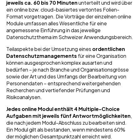
jeweils ca. 60 bis 70 Minuten
unterteilt und wird über
Spannungsfeld zwischen technologischer
ein online bzw. cloud-basiertes vertontes Folien-
Innovation und Datenschutz praxisnah reagieren
Format vorgetragen.
Die Vorträge der einzelnen online
zu können. Modul NEUN stärkt die Fähigkeit, KI-
Module umfassen alles Wesentliche für eine
bezogene Datenschutzrisiken fundiert
angemessene Einführung in das jeweilige
einzuordnen und in der Beratung vorausschauend
Datenschutzthema im Schweizer Anwendungsbereich.
zu handeln.
Teilaspekte bei der Umsetzung eines
ordentlichen
Datenschutzmanagements
für eine Organisation
können ausgesprochen komplex ausarten und
bedürfen – je nach Branche und Organisationsgrösse
sowie der Art und des Umfangs der Bearbeitung von
Personendaten – entsprechend weitergehenden
Recherchen und vertiefender Prüfungen und
Risikoanalysen.
Jedes online Modul enthält 4 Multiple-Choice
Aufgaben mit jeweils fünf Antwortmöglichkeiten
,
die nach jedem Modul-Abschluss zu bearbeiten sind.
Ein Modul gilt als bestanden, wenn mindestens 60%
der möglichen Gesamtpunktzahl erreicht wird.