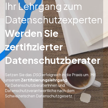
Ihr Lehrgang zum
Datenschutzexperten
Werden Sie
zertifizierter
Datenschutzberater
Setzen Sie das
DSG
erfolgreich in die Praxis um. Mit
unserem
Zertifizierungslehrg
ang
für DatenschutzberaterInnen und
Datenschutzverantwortliche nach dem
Schweizerischen Datenschutzgesetz.