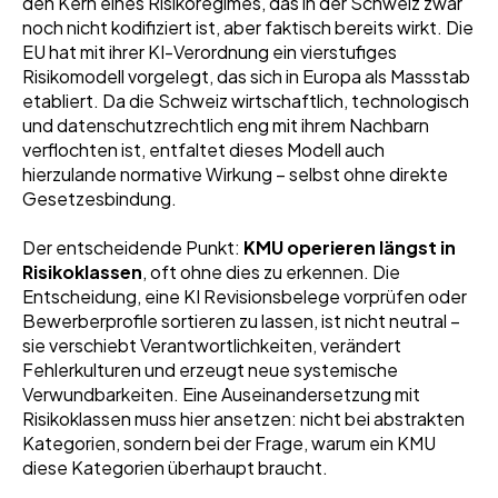
den Kern eines Risikoregimes, das in der Schweiz zwar
noch nicht kodifiziert ist, aber faktisch bereits wirkt. Die
EU hat mit ihrer KI-Verordnung ein vierstufiges
Risikomodell vorgelegt, das sich in Europa als Massstab
etabliert. Da die Schweiz wirtschaftlich, technologisch
und datenschutzrechtlich eng mit ihrem Nachbarn
verflochten ist, entfaltet dieses Modell auch
hierzulande normative Wirkung – selbst ohne direkte
Gesetzesbindung.
Der entscheidende Punkt:
KMU operieren längst in
Risikoklassen
, oft ohne dies zu erkennen. Die
Entscheidung, eine KI Revisionsbelege vorprüfen oder
Bewerberprofile sortieren zu lassen, ist nicht neutral –
sie verschiebt Verantwortlichkeiten, verändert
Fehlerkulturen und erzeugt neue systemische
Verwundbarkeiten. Eine Auseinandersetzung mit
Risikoklassen muss hier ansetzen: nicht bei abstrakten
Kategorien, sondern bei der Frage, warum ein KMU
diese Kategorien überhaupt braucht.