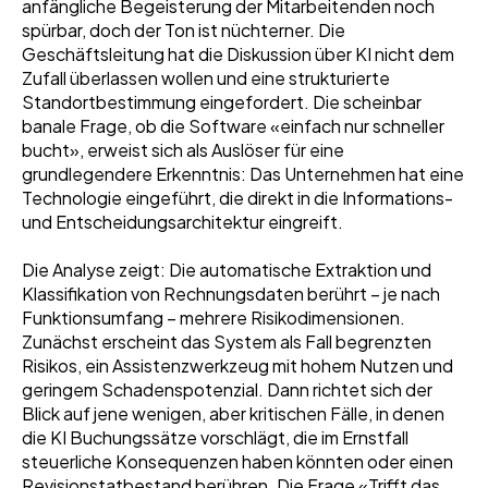
anfängliche Begeisterung der Mitarbeitenden noch
spürbar, doch der Ton ist nüchterner. Die
Geschäftsleitung hat die Diskussion über KI nicht dem
Zufall überlassen wollen und eine strukturierte
Standortbestimmung eingefordert. Die scheinbar
banale Frage, ob die Software «einfach nur schneller
bucht», erweist sich als Auslöser für eine
grundlegendere Erkenntnis: Das Unternehmen hat eine
Technologie eingeführt, die direkt in die Informations-
und Entscheidungsarchitektur eingreift.
Die Analyse zeigt: Die automatische Extraktion und
Klassifikation von Rechnungsdaten berührt – je nach
Funktionsumfang – mehrere Risikodimensionen.
Zunächst erscheint das System als Fall begrenzten
Risikos, ein Assistenzwerkzeug mit hohem Nutzen und
geringem Schadenspotenzial. Dann richtet sich der
Blick auf jene wenigen, aber kritischen Fälle, in denen
die KI Buchungssätze vorschlägt, die im Ernstfall
steuerliche Konsequenzen haben könnten oder einen
Revisionstatbestand berühren. Die Frage «Trifft das