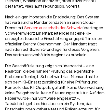
lizenziert, Workshop absolviert, produktiver Einsatz
gestartet. Alles läuft reibungslos. Vorerst.
Nach einigen Monaten die Entdeckung: Das System
hat vertrauliche Mandantendaten an einen Cloud-
Dienst mit
Servern ausserhalb der Schweiz
übertragen.
Schwerer wiegt: Ein Mitarbeitender hat eine KI-
erzeugte steuerliche Einschätzung ungeprüft in einen
offiziellen Bericht übernommen. Der Mandant fragt
nach der rechtlichen Grundlage für dieses Vorgehen.
Das Vertrauensverhältnis beginnt zu bröckeln.
Die Geschäftsleitung zeigt sich überrascht – eine
Reaktion, die bei näherer Prüfung das eigentliche
Problem offenlegt. Schnell wird klar: Niemand hatte
sich beim KI-Einsatz zuständig für eine Prüfung und
Kontrolle des KI-Outputs gefühlt: keine Überwachung,
keine Freigaberolle, keine Steuerungsstruktur. Auf dem
Papier wurde «nur Software eingesetzt».
Tatsächlich geht es hier aber um ein System, das
Entscheidungen vorbereitet und Risiken erzeugt, für