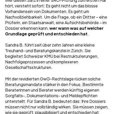
Wer diesen Satz in einer SRO-Prüfung zum ersten Mal
hört, versteht sofort: Es geht nicht um das blosse
Vorhandensein von Dokumenten. Es geht um
Nachvollziehbarkeit. Um die Frage, ob ein Dritter – eine
Prüferin, ein Staatsanwalt, eine Aufsichtsbehörde – im
Dossier erkennen kann,
wer wann was auf welcher
Grundlage geprüft und entschieden hat
.
Sandra B. führt seit über zehn Jahren eine kleine
Treuhand- und Beratungskanzlei in Zürich. Sie
begleitet Schweizer KMU bei Restrukturierungen,
Nachfolgeprozessen und komplexeren
Gesellschaftsstrukturen.
Mit der revidierten GwG-Rechtslage rücken solche
Beratungsmandate stärker in den Fokus. Bestimmte
Beraterinnen und Berater werden künftig eigenen
Sorgfalts-, Dokumentations- und Meldepflichten
unterstellt. Für Sandra B. bedeutet das: Ihre Dossiers
müssen nicht nur vollständig wirken. Sie müssen zeigen,
wie sie geprüft, plausibilisiert und entschieden hat.