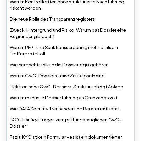
Warum Kontrollketten ohne strukturierte Nachführung
riskant werden
Die neue Rolle des Transparenzregisters
Zweck, Hintergrund und Risiko: Warum das Dossier eine
Begründung braucht
Warum PEP- und Sanktionsscreening mehr ist als ein
Trefferprotokoll
Wie Verdachtsfälle in die Dossierlogik gehören
Warum GwG-Dossiers keine Zeitkapseln sind
Elektronische GwG-Dossiers: Struktur schlägt Ablage
Warum manuelle Dossierführung an Grenzen stösst
Wie DATA Security Treuhänder und Berater entlastet
FAQ - Häufige Fragen zum prüfungstauglichen GwG-
Dossier
Fazit: KYC ist kein Formular – es ist ein dokumentierter